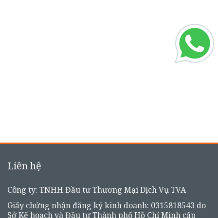
Liên hệ
Công ty: TNHH Đầu tư Thương Mại Dịch Vụ TVA
Giấy chứng nhận đăng ký kinh doanh: 0315818543 do
Sở Kế hoạch và Đầu tư Thành phố Hồ Chí Minh cấp